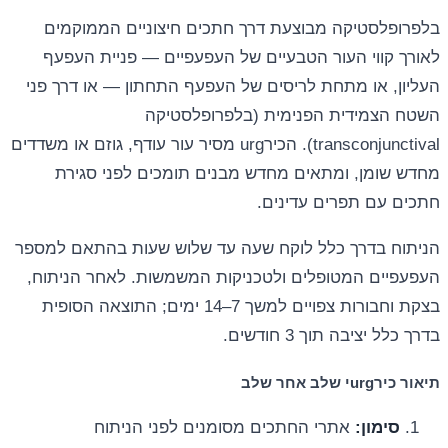
בלפרופלסטיקה מבוצעת דרך חתכים חיצוניים הממוקמים
לאורך קווי העור הטבעיים של העפעפיים — פניית העפעף
העליון, או מתחת לריסים של העפעף התחתון — או דרך פני
השטח הצמידית הפנימית (בלפרופלסטיקה
transconjunctival). הכירurg מסיר עור עודף, גוזם או משדדים
מחדש שומן, ומתאים מחדש מבנים תומכים לפני סגירת
חתכים עם תפרים עדינים.
הניתוח בדרך כלל לוקח שעה עד שלוש שעות בהתאם למספר
העפעפיים המטופלים ולטכניקות המשמשות. לאחר הניתוח,
בצקת וחבורות צפויים למשך 7–14 ימים; התוצאה הסופית
בדרך כלל יציבה תוך 3 חודשים.
תיאור כירurgי שלב אחר שלב
סימון:
אתרי החתכים מסומנים לפני הניתוח