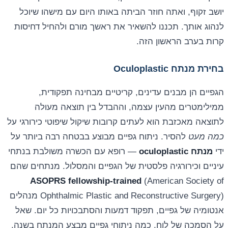
יושב זקוף, ואתה חוזר הביתה באותו היום עם מישהו שיוכל
לנהוג אותך. תכננו להשאיר את ראשך מורם ולהחיל דחיסות
קרות בערב הראשון הזה.
בחירת מנתח Oculoplastic
הגפיים הן מבנים עדינים, קריטיים מבחינה תפקודית,
ממילימטרים מהעין עצמה, וההבדל בין תוצאה מעולה
לתוצאה מאכזבת הוא לעתים קרובות שיקול שיפוטי כירורגי על
כמה מעט
להסיר. ניתוח גפיים מבוצע בבטחה רבה ביותר על
ידי
מנתח oculoplastic
— רופא עם הכשרה משולבת בנתחי
עיניים וכירורגיה פלסטית של הגפיים והמסלול. מנתחים שהם
ASOPRS fellowship-trained
(American Society of
Ophthalmic Plastic and Reconstructive Surgery) מנהלים
אנטומיה של גפיים, תפקוד דמעות והסתבכויות כל יום. שאל
על הסמכה של לוח, כמה ניתוחי גפיים מבצע המנתח בשנה,