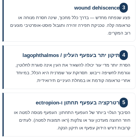
wound dehiscence
3
פצע שנפתח מחדש — בדרך כלל מחכוך, שינה חסרת מנוחה או
טראומה קלה. טכניקת תפירה זהירה ותגבול פוסט-אופרטיבי מונעים
רוב המקרים.
4
תיקון יתר בעפעף העליון / lagophthalmos
הסרת יותר מדי עור יכולה להשאיר את העין אינה סוגרת לחלוטין,
וגורמת לחשיפה וייבוש. תסרוקת עור שמרנית היא הכלל, במיוחד
אחרי טראומה קודמת או במחלת העיניים תירואידית.
5
רטרקציה בעפעף תחתון ו-ectropion
הסיבוך הגלוי ביותר של העפעף התחתון: העפעף מנוסה למטה או
חוזר החוצה מעדכון עור או צלקות (ראו תמונות למטה). לעתים
קרובות דורש הידוק עפעף או תיקון הנקה.