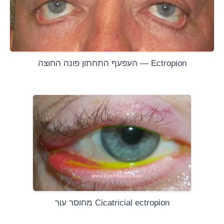
Ectropion — העפעף התחתון פונה החוצה
Cicatricial ectropion מחוסר עור