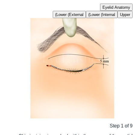
Eyelid Anatomy
Lower (External)
Lower (Internal)
Upper
Step
1
of
9