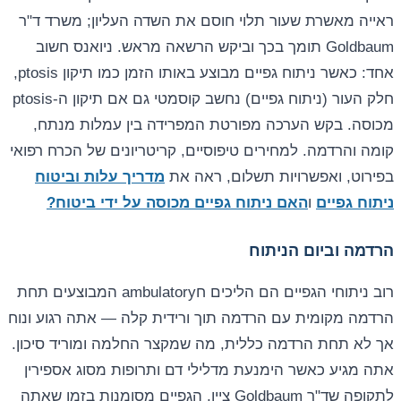
ראייה מאשרת שעור תלוי חוסם את השדה העליון; משרד ד"ר
Goldbaum תומך בכך וביקש הרשאה מראש. ניואנס חשוב
אחד: כאשר ניתוח גפיים מבוצע באותו הזמן כמו תיקון ptosis,
חלק העור (ניתוח גפיים) נחשב קוסמטי גם אם תיקון ה-ptosis
מכוסה. בקש הערכה מפורטת המפרידה בין עמלות מנתח,
קומה והרדמה. למחירים טיפוסיים, קריטריונים של הכרח רפואי
בפירוט, ואפשרויות תשלום, ראה את
מדריך עלות וביטוח
ניתוח גפיים
ו
האם ניתוח גפיים מכוסה על ידי ביטוח?
הרדמה וביום הניתוח
רוב ניתוחי הגפיים הם הליכים חambulatory המבוצעים תחת
הרדמה מקומית עם הרדמה תוך ורידית קלה — אתה רגוע ונוח
אך לא תחת הרדמה כללית, מה שמקצר החלמה ומוריד סיכון.
אתה מגיע כאשר הימנעת מדלילי דם ותרופות מסוג אספירין
לתקופה שד"ר Goldbaum ציין, הגפיים מסומנות בזמן שאתה