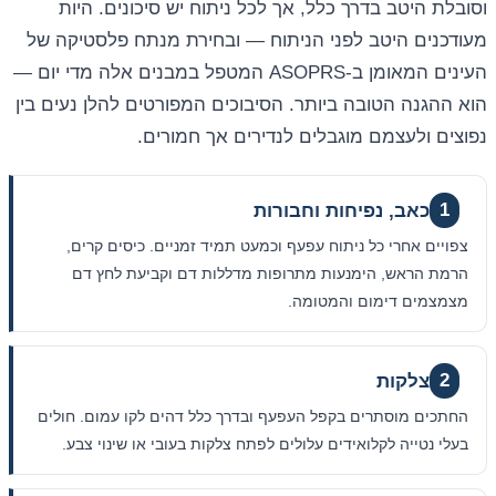
וסובלת היטב בדרך כלל, אך לכל ניתוח יש סיכונים. היות
מעודכנים היטב לפני הניתוח — ובחירת מנתח פלסטיקה של
העינים המאומן ב-ASOPRS המטפל במבנים אלה מדי יום —
הוא ההגנה הטובה ביותר. הסיבוכים המפורטים להלן נעים בין
נפוצים ולעצמם מוגבלים לנדירים אך חמורים.
1
כאב, נפיחות וחבורות
צפויים אחרי כל ניתוח עפעף וכמעט תמיד זמניים. כיסים קרים,
הרמת הראש, הימנעות מתרופות מדללות דם וקביעת לחץ דם
מצמצמים דימום והמטומה.
2
צלקות
החתכים מוסתרים בקפל העפעף ובדרך כלל דהים לקו עמום. חולים
בעלי נטייה לקלואידים עלולים לפתח צלקות בעובי או שינוי צבע.