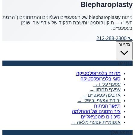
Blepharoplasty
ניתוח blepharoplasty של העפעפיים העליונים והתחתונים ("הרמת
העין") — תיקון קוסמטי והשבת תפקוד של עודף עור ושומן
בעפעפיים.
212-288-2800
📞
בדף זה
בדף זה
מה זה בלפרופלסטיקה
סוגי בלפרופלסטיקה
עפעף עליון
→
עפעף תחתון
→
ארבעה עפעפיים
→
ירידת עפעף וביפלי
→
תיאור הניתוח
ציר הזמנים של ההחלמה
סיכונים פוטנציאליים
אנטומיית עפעף מלאה
→
הרופא שלך