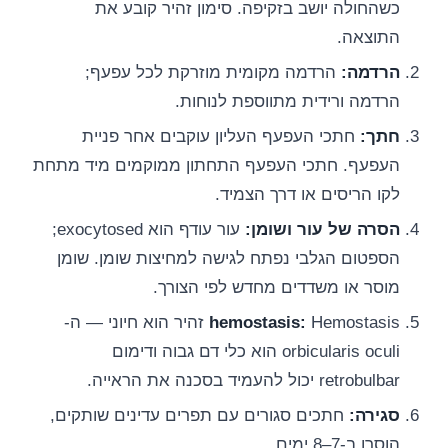
כשהחולה יושב בזקיפה. סימון זהיר קובע את
התוצאה.
הרדמה:
הרדמה מקומית מוזרקת לכל עפעף;
הרדמה ורידית מתווספת לנוחות.
חתך:
חתכי העפעף העליון עוקבים אחר פניית
העפעף. חתכי העפעף התחתון ממוקמים מיד מתחת
לקו הריסים או דרך הצמיד.
הסרה של עור ושומן:
עור עודף הוא exocytosed;
הספטום הגלבי נפתח לגישה למחיצות שומן. שומן
מוסר או משדדים מחדש לפי הצורך.
hemostasis:
Hemostasis זהיר הוא חיוני — ה-
orbicularis oculi הוא כלי דם גבוה ודימום
retrobulbar יכול להעמיד בסכנה את הראייה.
סגירה:
חתכים סגורים עם תפרים עדינים שותקים,
הוסרו ב-7–8 ימים.