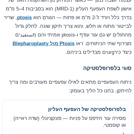
עצמה
יושבת נמוך — כאשר המרחק מן השתקפות האור של
אישון לשפת העפעף העליון (MRD-1) הוא בסביבות 4–5 מ"מ
בדרך כלל ויורד ל-2 מ"מ או פחות — הגורם הוא
ptosis
, שריר
לבייטור מתוח או חלש, והוא צריך תיקון שונה. לחלק גדול
מהחולים יש גם עור עודף ו-ptosis אמיתי והם מستفيدים
מצירוף שתי הניתוחים. ראו
Ptosis מול Blepharoplasty
כיצד כירurgים מבדילים ביניהם.
סוגי בלפרופלסטיקה
ניתוח העפעפיים מתאים לאילו עפעפיים מעורבים ומה צריך
להיתקן. בחנו כל הליך בעומק:
בלפרופלסטיקה של העפעף העליון
מסירה עור הידפס על פניות — פונקציונלי (שדה ראייה)
או קוסמטי.