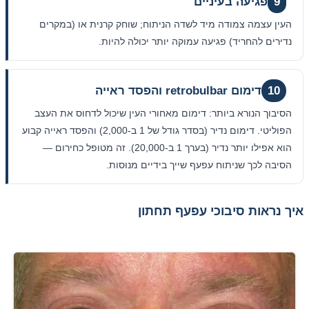
9
פגיעה בעיניים
העין עצמה צמודה מיד לשדה הניתוח; שוחק קרנית או (במקרים
נדירים להחריד) פגיעה עמוקה יותר יכולה להיות.
10
דימום retrobulbar והפסד ראייה
הסיבוך הנורא ביותר: דימום מאחורי העין שיכול לדחוס את העצב
הפוליטי. דימום נדיר (בסדר גודל של 1 ב-2,000) והפסד ראייה קבוע
הוא אפילו יותר נדיר (בערך 1 ב-20,000). זה מטופל כחירום —
הסיבה לכך שניתוח עפעף שייך בידיים מנוסות.
איך נראות סיבוכי עפעף תחתון