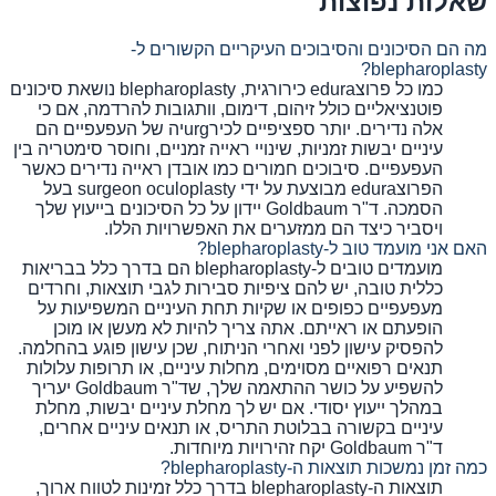
שאלות נפוצות
מה הם הסיכונים והסיבוכים העיקריים הקשורים ל-
blepharoplasty?
כמו כל פרוצedura כירורגית, blepharoplasty נושאת סיכונים
פוטנציאליים כולל זיהום, דימום, וותגובות להרדמה, אם כי
אלה נדירים. יותר ספציפיים לכירurgיה של העפעפיים הם
עיניים יבשות זמניות, שינויי ראייה זמניים, וחוסר סימטריה בין
העפעפיים. סיבוכים חמורים כמו אובדן ראייה נדירים כאשר
הפרוצedura מבוצעת על ידי surgeon oculoplasty בעל
הסמכה. ד"ר Goldbaum יידון על כל הסיכונים בייעוץ שלך
ויסביר כיצד הם ממזערים את האפשרויות הללו.
האם אני מועמד טוב ל-blepharoplasty?
מועמדים טובים ל-blepharoplasty הם בדרך כלל בבריאות
כללית טובה, יש להם ציפיות סבירות לגבי תוצאות, וחרדים
מעפעפיים כפופים או שקיות תחת העיניים המשפיעות על
הופעתם או ראייתם. אתה צריך להיות לא מעשן או מוכן
להפסיק עישון לפני ואחרי הניתוח, שכן עישון פוגע בהחלמה.
תנאים רפואיים מסוימים, מחלות עיניים, או תרופות עלולות
להשפיע על כושר ההתאמה שלך, שד"ר Goldbaum יעריך
במהלך ייעוץ יסודי. אם יש לך מחלת עיניים יבשות, מחלת
עיניים בקשורה בבלוטת התריס, או תנאים עיניים אחרים,
ד"ר Goldbaum יקח זהירויות מיוחדות.
כמה זמן נמשכות תוצאות ה-blepharoplasty?
תוצאות ה-blepharoplasty בדרך כלל זמינות לטווח ארוך,