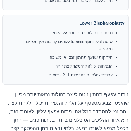
חזרה לעבודת שולחן תוך בסביבות שבוע
Lower Blepharoplasty
נפיחות וכחולות רבים יותר על הלחי
שיטת transconjunctival לעתים קרובות אין תפרים
חיצוניים
הידוקות עפעף תחתון זמני או משיכה
הנפיחות יכולה להימשך קצת יותר
עבודת שולחן ב בסביבות 1–2 שבועות
ניתוח עפעף תחתון נוטה לייצר כחולות נראות יותר מכיוון
שהעיסוי צבע מטפטף על הלחי, והנפיחות יכולה לקחת קצת
יותר זמן להסתדר במלואה. ניתוח עפעף עליון, לעומת זאת,
הוא אחד ההליכים הסובלניים ביותר בניתוח פנים — חתך
הקפל מרפא לשורה כמעט בלתי נראית וזמן ההפסקה קצר