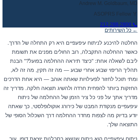
Andrew M. Goldbaum, MD
🏅 ASOPRS Fellow
212-288-2800
📞
← כל השירותים
החלטה להיכנע לניתוח עיפעפיים היא רק התחלה של הדרך.
כאשר ההחלטה התקבלה, רוב החולים מפנים את תשומת
ליבם לשאלה אחת: "כיצד תיראה ההחלמה בפועל?" הבנת
תהליך הריפוי שבוע אחרי שבוע — מה זה תקין, מה זה לא,
ומתי תוכל לחזור לפעילויות שאתה אוהב — היא אחת הדרכים
החזקות ביותר להפחית חרדה ולהשיג תוצאה חלקה. מדריך זה
מדריך אתך על פני כל ציר הזמן של ההחלמה של ניתוח
עיפעפיים מנקודת המבט של כירורג אוקולופלסטי, כך שאתה
יודע בדיוק מה לצפות מחדר ההחלמה דרך השכלול הסופי של
התוצאה שלך.
ניתוח עיפעפיים הוא ניתוח שנושא בסבלנות יוצאת דופן. עור