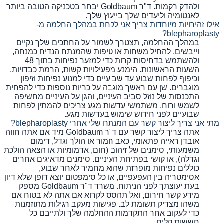
ולהדק רקמות. ד"ר Goldbaum יבחר בטכניקה הטובה ביותר
לאנטומיה וליעדים שלך בייעוץ שלך.
אילו זהירויות מיוחדות צריך אני לקחת במהלך החלמה מ-
blepharoplasty?
במהלך ההחלמה, תצטרך לשמור על החתכים שלך נקיים
וייבשים, להחיל משחות או טיפות שהמנתח הנדיח כמנחה,
ולהשתמש בדחיסות קרות כדי למזער נפיחות בתוך 48
השעות הראשונות. הימנע מפעילויות קשות, הרמת כבדויות,
וכיפוף לפחות שבוע עד שבועיים כדי למנוע נפיחות וזיפון
מוגברים. שן עם ראשך מוגבה על כריות נוספות כדי להפחית
התכנסות של נוזל סביב העיניים, והגן על העיניים מחשיפה
לשמש ורוח. משתמשי עדשות מגע צריכים להמתין לפחות
שבועיים לפני חידוש שימוש בעדשות מגע.
מתי אני צריך ליצור קשר עם המנתח שלי אחרי blepharoplasty?
אתה צריך ליצור קשר עם ד"ר Goldbaum מיד אם אתה חווה
אובדן ראייה פתאומי, כאב חמור או הולך וגדל, דימום
משמעותי, סימנים של זיהום (חום, אדמומיות או הצאה הולכת
וגדלה), או קושי בפתיחת העיניים. סימנים מדאיגים אחרים
כוללים נפיחות מופרזת שהוא מחמיר לאחר שבוע,
אסימטריה בין העפעפיים, או כל סימפטום יוצא דופן שלא דיון
בעת יעוצתך לפני הניתוח. משרד ד"ר Goldbaum מספק
מידע קשר חירום, ואל תהסס לקרוא אם אתה לא בטוח אם
משהו מצדיק תשומת לב. פגישות מעקב רגילות מתוזמנות
כדי לעקוב אחר התקדמות ההחלמה שלך ולתייבם כל
חששות קלים.