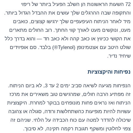
72 השעות הראשונות הן השלב הפעיל ביותר של ריפוי
והתקופה שבה ההרגלים שלך עושים את ההבדל הגדול ביותר.
מיד לאחר הניתוח העיפעפיים שלך ירגישו קצוצים, כואבים
מעט, ונוקשים מעט לאורך קווי החתך. רוב החולים מתארים
את הקושי ככיווץ או כאב קהה ולא כאב חד — והוא בדרך כלל
שולט היטב עם אצטמינופן (Tylenol®) בלבד. סם אופיוידים
שיחיד נדיר.
נפיחות והיקצוציות
הנפיחות מגיעה לשיאה סביב ימים 2 עד 3, לא ביום הניתוח.
זה מפתיע הרבה חולים, שמרגישים טוב משאירים את מרכז
הניתוח ואז נראים פחות מונופחים בבוקר למחרת. היקצוציות
עשויות להיות מופיעות כהשתחלשות ורודה, סגולה או צהובה
שיכולה להדדר למטה עם כוח הכבידה על הלחי. שניהם זה
צפוי לחלוטין ומשקף תגובת רקמה תקינה, לא סיבוך.