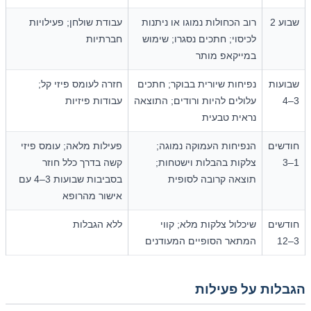
שבוע 2
רוב הכחולות נמוגו או ניתנות
עבודת שולחן; פעילויות
לכיסוי; חתכים נסגרו; שימוש
חברתיות
במייקאפ מותר
שבועות
נפיחות שיורית בבוקר; חתכים
חזרה לעומס פיזי קל;
3–4
עלולים להיות ורודים; התוצאה
עבודות פיזיות
נראית טבעית
חודשים
הנפיחות העמוקה נמוגה;
פעילות מלאה; עומס פיזי
1–3
צלקות בהבלות וישטחות;
קשה בדרך כלל חוזר
תוצאה קרובה לסופית
בסביבות שבועות 3–4 עם
אישור מהרופא
חודשים
שיכלול צלקות מלא; קווי
ללא הגבלות
3–12
המתאר הסופיים המעודנים
הגבלות על פעילות