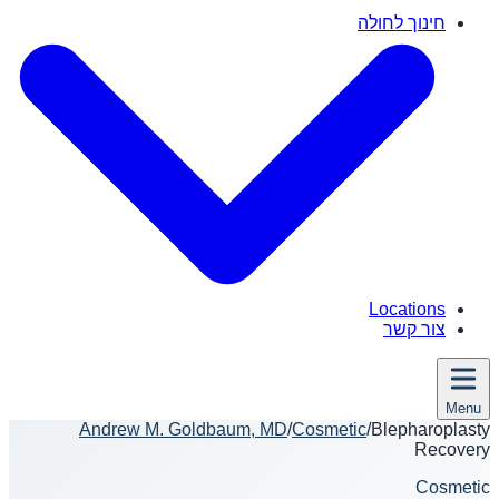
חינוך לחולה
Locations
צור קשר
Menu
Andrew M. Goldbaum, MD
/
Cosmetic
/
Blepharoplasty
Recovery
Cosmetic