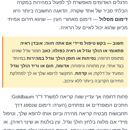
הדגלים האדומים מאפשרת לך לפעול במהירות במקרה
הבלתי סביר של אחד שקורה. הדאגה החשובה ביותר היא
דימום מסלול
— דימום מאחורי העין — שהוא חירום אמיתי
מכיוון שהוא יכול לאיים על הראיה.
חשוב — בקש טיפול מיידי אם אתה חווה:
אובדן ראיה
פתאומי או הולך וגדל או ראיה כפולה
;
כאב
חמור וגדל שאינו
מתופס תרופה;
נפיחות או חוסן הולך וגדל במהירות
במיוחד
בצד אחד; עין מתוחה וניפוחה;
אדומה, חום או וריד הולך וגדל
המעיד על דלקת; או
קדחת
. התקשר לרופא שלך או לך למחלקת
החירום הקרובה ביותר ללא עיכוב.
פחות דחופה אך עדיין שווה קריאה למשרד ד"ר Goldbaum:
חתכים המופרדים או נפתחים (הערה: דימום שנספג דרך
תחבושות מבטיח קריאה מהירה וביום אותו לרופא שלך, וטיפול
מיידי אם מלווה בלחץ הולך וגדל, עין בולטת או שינוי ראיה), או