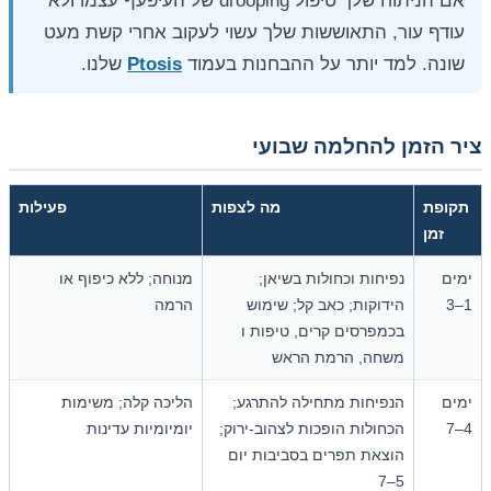
אם הניתוח שלך טיפול drooping של העיפעף עצמו ולא
עודף עור, התאוששות שלך עשוי לעקוב אחרי קשת מעט
שונה. למד יותר על ההבחנות בעמוד
Ptosis
שלנו.
ציר הזמן להחלמה שבועי
תקופת
מה לצפות
פעילות
זמן
ימים
נפיחות וכחולות בשיאן;
מנוחה; ללא כיפוף או
1–3
הידוקות; כאב קל; שימוש
הרמה
בכמפרסים קרים, טיפות ו
משחה, הרמת הראש
ימים
הנפיחות מתחילה להתרגע;
הליכה קלה; משימות
4–7
הכחולות הופכות לצהוב-ירוק;
יומיומיות עדינות
הוצאת תפרים בסביבות יום
5–7