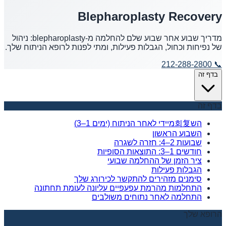
Blepharoplasty Recovery
מדריך שבוע אחר שבוע שלם להחלמה מ-blepharoplasty: ניהול
של נפיחות וכחול, הגבלות פעילות, ומתי לפנות לרופא הניתוח שלך.
212-288-2800
📞
בדף זה
בדף זה
הש회复מיידי לאחר הניתוח (ימים 1–3)
השבוע הראשון
שבועות 2–4: חזרה לשגרה
חודשים 1–3: התוצאות הסופיות
ציר הזמן של ההחלמה שבועי
הגבלות פעילות
סימנים מזהירים להתקשר לכירורג שלך
התחלמות מהרמת עפעפיים עליונה לעומת תחתונה
התחלמה לאחר נתוחים משולבים
הרופא שלך