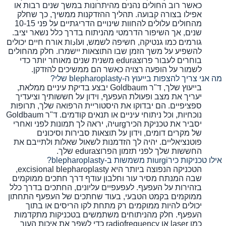
כאשר רוב החולים נהנים מהיתרונות במשך שנים רבות או
אפילו בצורה קבועה. תהליך ההזדקנות ממשיך, כך שחלק
מהחולים עלולים להחוות שינויים הדריגתיים על פני 10-15
שנים, אך השיפור הדרמטי מהניתוח בדרך כלל נשאר יציב.
גורמים כמו גנטיקה, חשיפה לשמש, ועادות אורח חיים יכולים
להשפיע על משך הזמן שבו התוצאות יישמרו. חלק מהחולים
בוחרים לעבור פרוצedura משנית שנים מאוחר יותר כדי
לשמור על הופעה רצויה כאשר הם ממשיכים להזדקן.
מה אני צריך להצפות בייעוץ ה-blepharoplasty שלי?
בייעוץ שלך, ד"ר Goldbaum יבצע בדיקת עיניים ממלאת,
יעריך את מצב ופעולת העפעף, וידון על חששותיך וציעדיך
ספציפיים. הם יבדוקו את היסטוריית הרפואה שלך, תרופות
נוכחיות, וכל ניתוחי עיניים או תנאים קודמים. ד"ר Goldbaum
יסביר את טכניקת הכירurgיה, יראה לך תמונות לפני ואחרי
של מקרים דומים, וידון על תוצאות סבירות וסיכונים
פוטנציאליים. יהיה לך הזדמנות לשאול שאלות ולתייבם את
החששות שלך לפני תזמון הפרוצedura שלך.
אילו טכניקות כירurgiות משמשות ב-blepharoplasty?
הטכניקה הנפוצה ביותר היא excisional blepharoplasty,
שבה המנתח מסיר עור וחלבון עודף דרך חתכים ממוקמים
בזהירות על העפעף. לעפעפיים עליונים, החתכים בדרך כלל
ממוקמים בקמט הטבעי, בעוד שחתכים של העפעף התחתון
יכולים להיות ממוקמים רק מתחת לקו הריסים או בתוך
העפעף. חלק מהניתוחים משתמשים בטכניקות מתקדמות
כמו laser או radiofrequency כדי לשפר את איכות העור