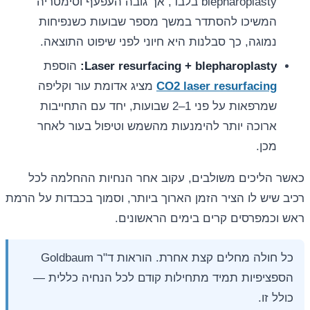
blepharoplasty בלבד, אך גובה העפעף וסימטריה
המשיכו להסתדר במשך מספר שבועות כשנפיחות
נמוגה, כך סבלנות היא חיוני לפני שיפוט התוצאה.
Laser resurfacing + blepharoplasty:
הוספת
CO2 laser resurfacing
מציג אדומת עור וקליפה
שמרפאות על פני 1–2 שבועות, יחד עם התחייבות
ארוכה יותר להימנעות מהשמש וטיפול בעור לאחר
מכן.
כאשר הליכים משולבים, עקוב אחר הנחיות ההחלמה לכל
רכיב שיש לו הציר הזמן הארוך ביותר, וסמוך בכבדות על הרמת
ראש וכמפרסים קרים בימים הראשונים.
כל חולה מחלים קצת אחרת. הוראות ד"ר Goldbaum
הספציפיות תמיד מתחילות קודם לכל הנחיה כללית —
כולל זו.