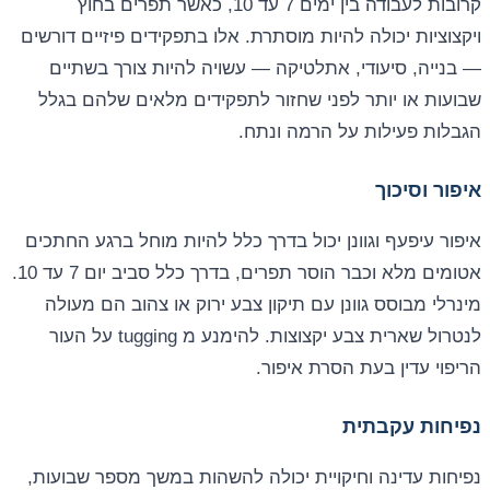
קרובות לעבודה בין ימים 7 עד 10, כאשר תפרים בחוץ
ויקצוציות יכולה להיות מוסתרת. אלו בתפקידים פיזיים דורשים
— בנייה, סיעודי, אתלטיקה — עשויה להיות צורך בשתיים
שבועות או יותר לפני שחזור לתפקידים מלאים שלהם בגלל
הגבלות פעילות על הרמה ונתח.
איפור וסיכוך
איפור עיפעף וגוונן יכול בדרך כלל להיות מוחל ברגע החתכים
אטומים מלא וכבר הוסר תפרים, בדרך כלל סביב יום 7 עד 10.
מינרלי מבוסס גוונן עם תיקון צבע ירוק או צהוב הם מעולה
לנטרול שארית צבע יקצוצות. להימנע מ tugging על העור
הריפוי עדין בעת הסרת איפור.
נפיחות עקבתית
נפיחות עדינה וחיקויית יכולה להשהות במשך מספר שבועות,