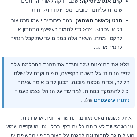
קרם אנטיביוטיקה:
שכבה דקה לאורך החתכים
שומרת עליהם רטובים ומפחיתה התקרחות.
סרט (כאשר משמש):
כמה כירורגים יישמו סרט עור
דק או Steri-Strips כדי לתמוך בעיפעף התחתון או
להקטין מתח. השאר אלה במקום עד שתוקבל הנחיה
להסיר אותם.
מלא את ההזמנות שלך והגדר את תחנת ההחלמה שלך
לפני
הניתוח: ג'ל בשטח הקפיאה, טיפות וקרם על שולחן
הלילה, וכרית נוספת מוכנה. תכנון קדום אומר שאתה
יכול להתמקד בנוחות. למד עוד על הנוהל עצמו בעמוד
ניתוח עיפעפיים
שלנו.
ראיית עמומה מעט מקרם, תחושה גרזונית או גרדנית,
וความרגישות לאור הם כל זה תקין בחלון זה. משקפיים שמש
מועילים גם לנוחות וגם להגנה על העור הריפוי מחשיפת UV.