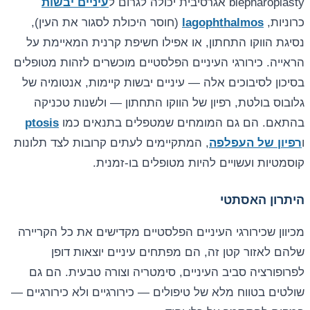
blepharoplasty אגרסיבית יכולה לגרום ל
עיניים יבשות
כרוניות,
lagophthalmos
(חוסר היכולת לסגור את העין),
נסיגת הווקו התחתון, או אפילו חשיפת קרנית המאיימת על
הראייה. כירורגי העיניים הפלסטיים מוכשרים לזהות מטופלים
בסיכון לסיבוכים אלה — עיניים יבשות קיימות, אנטומיה של
גלובוס בולטת, רפיון של הווקו התחתון — ולשנות טכניקה
בהתאם. הם גם המומחים שמטפלים בתנאים כמו
ptosis
ו
רפיון של העפלפה
, המתקיימים לעתים קרובות לצד תלונות
קוסמטיות ועשויים להיות מטופלים בו-זמנית.
היתרון האסתטי
מכיוון שכירורגי העיניים הפלסטיים מקדישים את כל הקריירה
שלהם לאזור קטן זה, הם מפתחים עיניים יוצאות דופן
לפרופורציה סביב העיניים, סימטריה וצורה טבעית. הם גם
שולטים בטווח מלא של טיפולים — כירורגיים ולא כירורגיים —