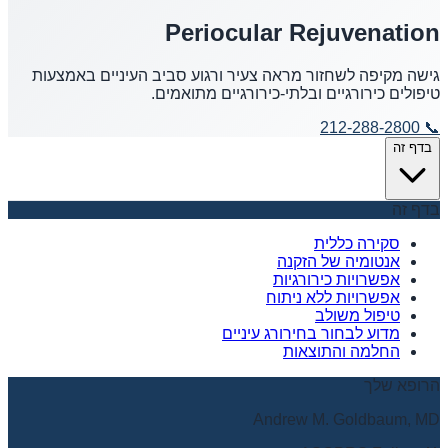
Periocular Rejuvenation
גישה מקיפה לשחזור מראה צעיר ורגוע סביב העיניים באמצעות
טיפולים כירורגיים ובלתי-כירורגיים מתואמים.
212-288-2800
📞
בדף זה
בדף זה
סקירה כללית
אנטומיה של הזקנה
אפשרויות כירורגיות
אפשרויות ללא ניתוח
טיפול משולב
מדוע לבחור בחירורג עיניים
החלמה והתוצאות
הרופא שלך
Andrew M. Goldbaum, MD