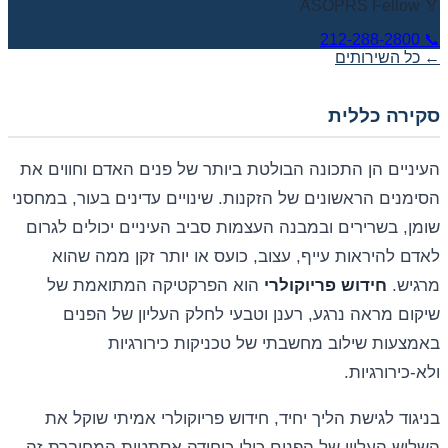
🏅 ASOPRS Fellow
212-288-2800
📞
← כל השירותים
סקירה כללית
העיניים הן התכונה הבולטת ביותר של פנים האדם וחווים את
הסימנים הראשונים של הזקנות. שינויים עדינים בעור, במחסני
שומן, בשרירים ובמבנה העצמות סביב העיניים יכולים לגרום
לאדם להיראות עייף, עצוב, כועס או יותר זקן ממה שהוא
מרגיש.
חידוש פריוקולרי
הוא הפרקטיקה המתואמת של
שיקום מראה נרגע, רענן וטבעי לחלק העליון של הפנים
באמצעות שילוב מחשבתי של טכניקות כירורגיות
ולא-כירורגיות.
בניגוד לגישת הליך יחיד, חידוש פריוקולרי אמיתי שוקל את
השליש העליון של הפנים כולו כיחידה אסתטית המחוברת זה