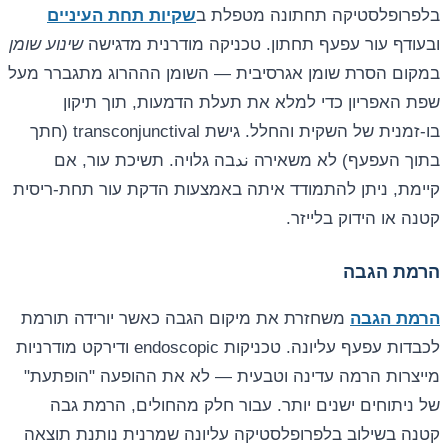
בלפרופלסטיקה תחתונה מטפלת ב
שקיות תחת העיניים
ובעודף עור עפעף תחתון. טכניקה מודרנית מדגישה
שינוע שומן
במקום הסרת שומן אגרסיבית — השומן הההרוג מתגברר מעל
שפת האפריון כדי למלא את תעלת הדמעות, תוך תיקון
בו-זמנית של השקית והחלל. גישת transconjunctival (חתך
בתוך העפעף) לא משאירה ندבה גלויה. תשיכת עור, אם
קיימת, ניתן להתמודד איתה באמצעות הדקת עור תחת-ריסית
קטנה או הידוק בלייזר.
הרמת הגבה
הרמת הגבה
משחזרת את מיקום הגבה כאשר יורידה תורמת
לכבדות עפעף עליונה. טכניקות endoscopic ודירקט מודרניות
מייצרות הרמה עדינה וטבעית — לא את ההופעה "הופתעת"
של ניתוחים ישנים יותר. עבור חלק מהחולים, הרמת גבה
קטנה בשילוב בלפרופלסטיקה עליונה שמרנית נותנת תוצאה