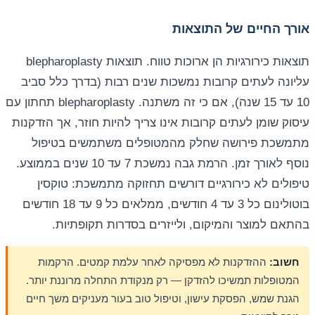
אורך החיים של התוצאות
תוצאות כירורגיות הן ארוכות טווח. תוצאות blepharoplasty
עליונה לעתים קרובות נמשכות שנים רבות (בדרך כלל סביב
10 עד 15 שנה), אם כי זה משתנה. blepharoplasty תחתון עם
עיסוק שומן לעתים קרובות אינו צריך להיות חוזר, אך הזדקנות
מתמשכת פירושה שחלק מהמטופלים משתמשים בטיפול
נוסף לאורך זמן. הרמת גבה נמשכת 7 עד 10 שנים בממוצע.
טיפולים לא כירורגיים דורשים תחזוקה מתמשכת: טוקסין
בוטולינום כל 3 עד 4 חודשים, ממלאים כל 9 עד 18 חודשים
בהתאם למוצר והמיקום, ולייזרים בסדרות תקופתיות.
חשוב:
ההזדקנות לא מפסיקה לאחר עלמת קמטים. הרקמות
המטופלות תמשיכו להזדקן — רק מנקודת התחלה מרוננת יותר.
הגנת שמש, הפסקת עישון, וטיפול טוב בעור מעניקים משך חיים