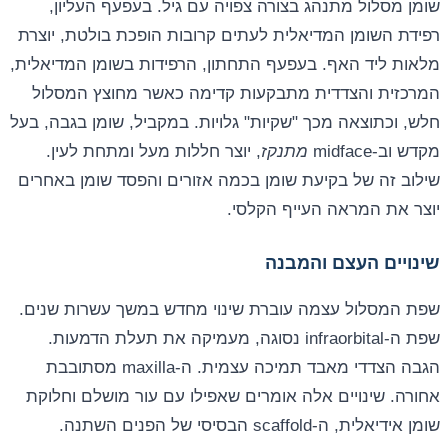
שומן מסלול מתנהג בצורה צפויה עם גיל. בעפעף העליון,
רפידת השומן המדיאלית לעתים קרובות הופכת בולטת, יוצרת
מלאות ליד האף. בעפעף התחתון, הרפידות בשומן המדיאלית,
המרכזית והצדדית מתבקעות קדימה כאשר מחוצץ המסלול
חלש, וכתוצאה מכך "שקיות" גלויות. במקביל, שומן בגבה, בעל
מקדש וב-midface
מתנקז
, יוצר חללות מעל ומתחת לעין.
שילוב זה של בקיעת שומן בכמה אזורים והפסד שומן באחרים
יוצר את המראה העייף הקלסי.
שינויים העצם והמבנה
שפת המסלול עצמה עוברת שינוי מחדש במשך עשרות שנים.
שפת ה-infraorbital נסוגה, מעמיקה את תעלת הדמעות.
הגבה הצדדי מאבד תמיכה עצמית. ה-maxilla מסתובבת
אחורה. שינויים אלה אומרים שאפילו עם עור מושלם וחלוקת
שומן אידיאלית, ה-scaffold הבסיסי של הפנים השתנה.