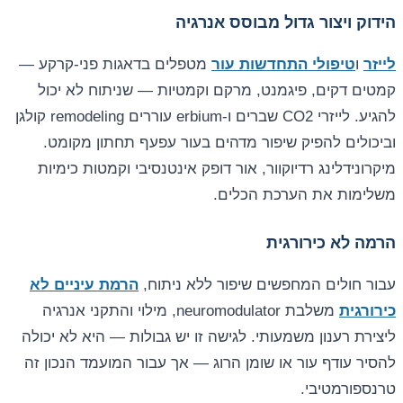
הידוק ויצור גדול מבוסס אנרגיה
לייזר
ו
טיפולי התחדשות עור
מטפלים בדאגות פני-קרקע —
קמטים דקים, פיגמנט, מרקם וקמטיות — שניתוח לא יכול
להגיע. לייזרי CO2 שברים ו-erbium עוררים remodeling קולגן
וביכולים להפיק שיפור מדהים בעור עפעף תחתון מקומט.
מיקרונידלינג רדיוקוור, אור דופק אינטנסיבי וקמטות כימיות
משלימות את הערכת הכלים.
הרמה לא כירורגית
עבור חולים המחפשים שיפור ללא ניתוח,
הרמת עיניים לא
כירורגית
משלבת neuromodulator, מילוי והתקני אנרגיה
ליצירת רענון משמעותי. לגישה זו יש גבולות — היא לא יכולה
להסיר עודף עור או שומן הרוג — אך עבור המועמד הנכון זה
טרנספורמטיבי.