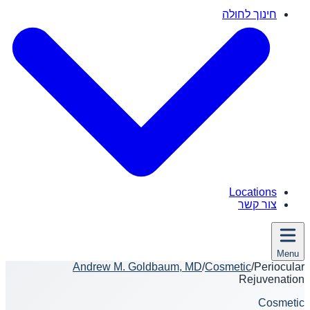
חינוך לחולה
Locations
צור קשר
Menu
Andrew M. Goldbaum, MD
/
Cosmetic
/
Periocular
Rejuvenation
Cosmetic