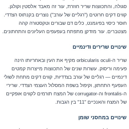
סגולה, והתכווצות שריר חוזרת, עור זה מאבד אלסטין וקולגן.
קווים דקים חרוטים ("רגליים של עורב") נוצרים בקנתוס הצדדי.
חוסר כיסוי בפיגמנט, כלים דם שבורים וטקסטורה קהה
מצטברים. עור מזדקן מתפתח בעפעפים העליונים והתחתונים.
שינויים שרירים ודינמיים
שריר ה-orbicularis oculi מקיף את העין ובאחריותו הינה
פעימה וריסוק. עשרות שנים של התכווצות מייצרות קמטים
דינמיים — רגליים של עורב בצדדיות, קווים דקים מתחת לשולי
העפעף התחתון, וקיפול בשפת המסלול העצמי הצדדי. שרירי
ה-frontalis וה-corrugator של המצח תורמים לקווים אופקיים
של המצח והאנכיים "11" בין הגבות.
שינויים במחסני שומן