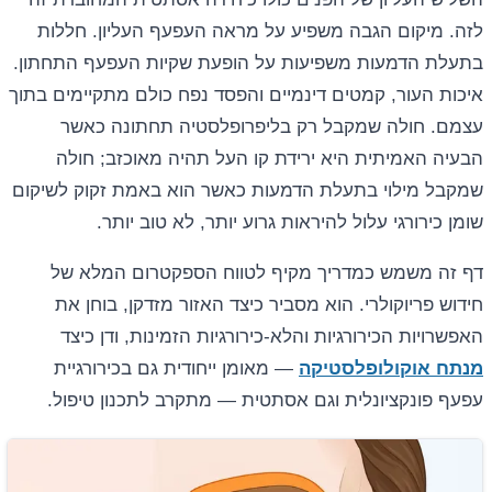
לזה. מיקום הגבה משפיע על מראה העפעף העליון. חללות
בתעלת הדמעות משפיעות על הופעת שקיות העפעף התחתון.
איכות העור, קמטים דינמיים והפסד נפח כולם מתקיימים בתוך
עצמם. חולה שמקבל רק בליפרופלסטיה תחתונה כאשר
הבעיה האמיתית היא ירידת קו העל תהיה מאוכזב; חולה
שמקבל מילוי בתעלת הדמעות כאשר הוא באמת זקוק לשיקום
שומן כירורגי עלול להיראות גרוע יותר, לא טוב יותר.
דף זה משמש כמדריך מקיף לטווח הספקטרום המלא של
חידוש פריוקולרי. הוא מסביר כיצד האזור מזדקן, בוחן את
האפשרויות הכירורגיות והלא-כירורגיות הזמינות, ודן כיצד
מנתח אוקולופלסטיקה
— מאומן ייחודית גם בכירורגיית
עפעף פונקציונלית וגם אסתטית — מתקרב לתכנון טיפול.