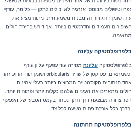
התחדשות כירורגית של אזור העיניים מטפלת בבעיות שטיפולי
נפח וטיפולים מבוססי אנרגיה לא יכולים לתקן — כלומר, עודף
עור, שומן הרוג ויורידה מבנית משמעותית. ניתוח מציע את
השיפורים העמידים והדרמטיים ביותר, אך דורש בחירת חולים
מתאימה.
בלפרופלסטיקה עליונה
בלפרופלסטיקה
עליונה
מסירה עור עפעף עליון עודף
וכשמתאים, פס קטן של שריר orbicularis ושומן תווך הרוג. זהו
אחד הנתוחים הקוסמטיים המרוצים ביותר בעלי אמינות.
חולים מתארים את העיניים שלהם כקלות יותר ופתוחות יותר.
הפרוצדורה מבוצעת דרך חתך נסתר בקמט הטבעי של העפעף
ובדרך כלל אורכת פחות משעה לכל צד.
בלפרופלסטיקה תחתונה