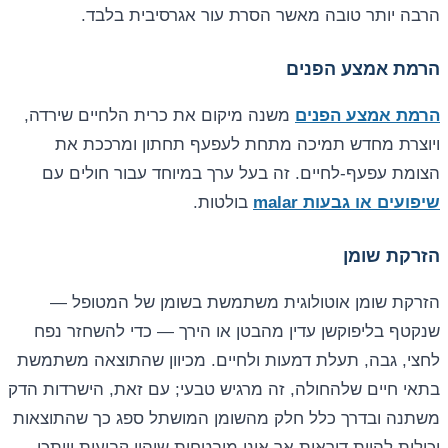
הרבה יותר טובה מאשר הסרת עור אגרסיבית בלבד.
הרמת אמצע הפנים
הרמת אמצע הפנים
משנה מיקום את כרית הלחיים שירדה,
ויוצרת מחדש תמיכה מתחת לעפעף תחתון ומרככת את
הצומת עפעף-לחיים. זה בעל ערך במיוחד עבור חולים עם
שיפועים או גבעות malar
בולטות.
הזרקת שומן
הזרקת שומן אוטולוגית
משתמשת בשומן של המטופל —
שנקטף בליפוקשן עדין מהבטן או הירך — כדי להשחזר נפח
לחצי, גבה, תעלת דמעות ולחיים. מכיוון שהתוצאה משתמשת
בתאי חיים שלהחולה, זה מרגיש טבעי; עם זאת, הישרדות הדק
משתנה ובדרך כלל חלק מהשומן המושתל ספג כך שהתוצאות
יכולות להיות דוראות אך אינן מובטחות שיהיו קבועות וייתכן