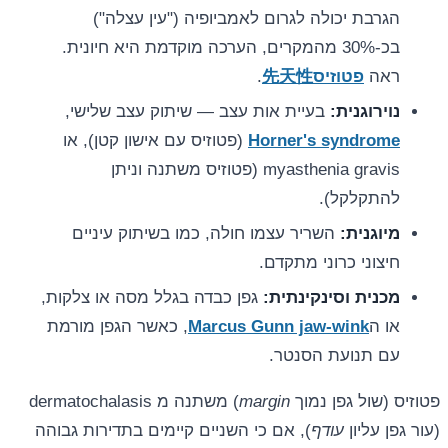
הגרבת יכולה לגרום לאמביופיה ("עין עצלה")
בכ-30% מהמקרים, הערכה מוקדמת היא חיונית.
ראה
פטוזיס先天性
.
נוירוגנית:
בעיית אות עצב — שיתוק עצב שלישי,
Horner's syndrome
(פטוזיס עם אישון קטן), או
myasthenia gravis (פטוזיס משתנה וניתן
להתקלקל).
מיוגנית:
השריר עצמו חולה, כמו בשיתוק עיניים
חיצוני כרוני מתקדם.
מכנית וסינקינתית:
גפן כבדה בגלל מסה או צלקות,
או ה
Marcus Gunn jaw-wink
, כאשר הגפן מורמת
עם תנועת הסנטר.
פטוזיס (שול גפן נמוך
margin
) משתנה מ dermatochalasis
(עור גפן עליון
עודף
), אם כי השניים קיימים בתדירות גבוהה