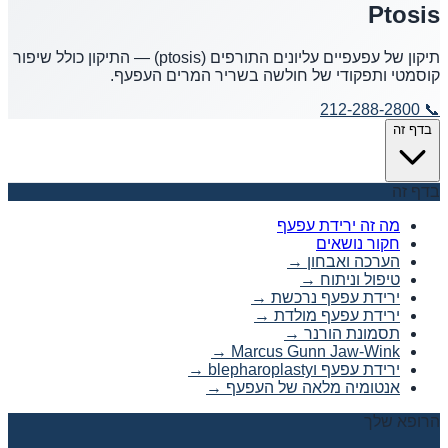
Ptosis
תיקון של עפעפיים עליונים התורפים (ptosis) — התיקון כולל שיפור
קוסמטי ותפקודי של חולשה בשריר המרים העפעף.
212-288-2800
📞
בדף זה
בדף זה
מה זה ירידת עפעף
חקור נושאים
הערכה ואבחון
→
טיפול וניתוח
→
ירידת עפעף נרכשת
→
ירידת עפעף מולדת
→
תסמונת הורנר
→
→
Marcus Gunn Jaw-Wink
ירידת עפעף וblepharoplasty
→
אנטומיה מלאה של העפעף
→
הרופא שלך