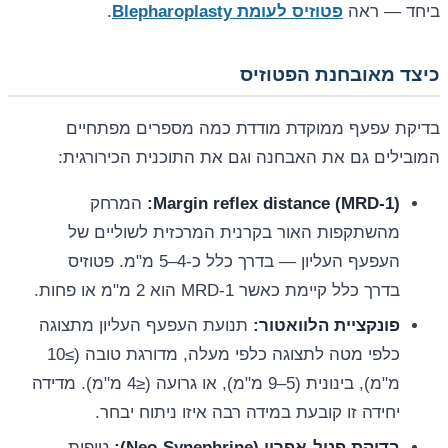
ביחד — ראה
פטוזיס לעומת Blepharoplasty
.
כיצד מאובחנת הפטוזיס
בדיקת עפעף ממוקדת מודדת כמה מספרים מפתחיים
המובילים גם את האבחנה וגם את התוכנית הכירורגית:
Margin reflex distance (MRD-1):
המרחק
מהשתקפות האור בקרנית המרכזית לשוליים של
העפעף העליון — בדרך כלל כ-4–5 מ"מ. פטוזיס
בדרך כלל קיימת כאשר MRD-1 הוא 2 מ"מ או פחות.
פונקציית הלוואטור:
תנועת העפעף העליון מתצוגה
כלפי מטה לתצוגה כלפי מעלה, מדורגת טובה (≥10
מ"מ), בינונית (5–9 מ"מ), או גרועה (≤4 מ"מ). מדידה
יחידה זו קובעת במידה רבה איזו ניתוח יבחר.
בדיקת פניל-אפרין (Neo-Synephrine):
טיפות