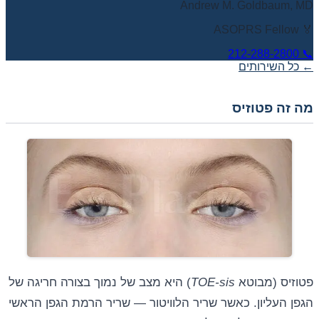
Andrew M. Goldbaum, MD
🏅 ASOPRS Fellow
212-288-2800
📞
← כל השירותים
מה זה פטוזיס
פטוזיס (מבוטא
TOE-sis
) היא מצב של נמוך בצורה חריגה של
הגפן העליון. כאשר שריר הלוויטור — שריר הרמת הגפן הראשי