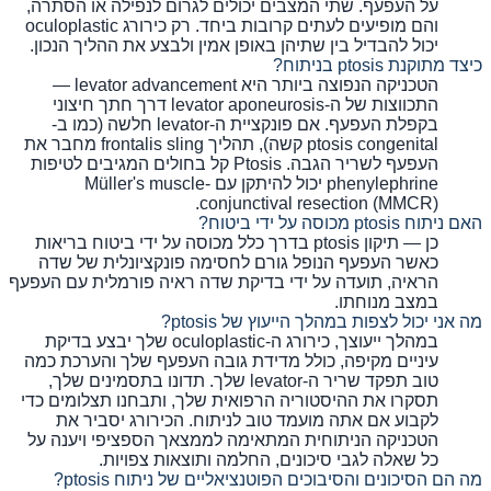
על העפעף. שתי המצבים יכולים לגרום לנפילה או הסתרה,
והם מופיעים לעתים קרובות ביחד. רק כירורג oculoplastic
יכול להבדיל בין שתיהן באופן אמין ולבצע את ההליך הנכון.
כיצד מתוקנת ptosis בניתוח?
הטכניקה הנפוצה ביותר היא levator advancement —
התכווצות של ה-levator aponeurosis דרך חתך חיצוני
בקפלת העפעף. אם פונקציית ה-levator חלשה (כמו ב-
ptosis congenital קשה), תהליך frontalis sling מחבר את
העפעף לשריר הגבה. Ptosis קל בחולים המגיבים לטיפות
phenylephrine יכול להיתקן עם Müller's muscle-
conjunctival resection (MMCR).
האם ניתוח ptosis מכוסה על ידי ביטוח?
כן — תיקון ptosis בדרך כלל מכוסה על ידי ביטוח בריאות
כאשר העפעף הנופל גורם לחסימה פונקציונלית של שדה
הראיה, תועדה על ידי בדיקת שדה ראיה פורמלית עם העפעף
במצב מנוחתו.
מה אני יכול לצפות במהלך הייעוץ של ptosis?
במהלך ייעוצך, כירורג ה-oculoplastic שלך יבצע בדיקת
עיניים מקיפה, כולל מדידת גובה העפעף שלך והערכת כמה
טוב תפקד שריר ה-levator שלך. תדונו בתסמינים שלך,
תסקרו את ההיסטוריה הרפואית שלך, ותבחנו תצלומים כדי
לקבוע אם אתה מועמד טוב לניתוח. הכירורג יסביר את
הטכניקה הניתוחית המתאימה לממצאך הספציפי ויענה על
כל שאלה לגבי סיכונים, החלמה ותוצאות צפויות.
מה הם הסיכונים והסיבוכים הפוטנציאליים של ניתוח ptosis?