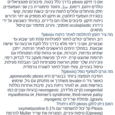
אם כי תיקון ptosis בדרך כלל בטוח, סיבוכים פוטנציאליים
כוללים זיהום, דימום, ندב, וחוסר סימטריה בין שני העפעפיים.
חלק מהחולים עלולים לחוות עיניים יבשות זמניות, קושי
בסגירת העפעף לחלוטין, או תיקון לא מספיק או יתר הדורש
ניתוח תיקון. סיבוכים אלה הם נדירים, במיוחד כשבוצע על ידי
כירורג oculoplastic מוסמך, והרוב מתפזר עם טיפול
מתאים.
מה ציר הזמן להחלמה לאחר ניתוח ptosis?
רוב החולים יכולים לחזור לפעילויות קלות תוך שבוע עד
שבועיים, אם כי ריפוי מלא בדרך כלל לוקח ארבעה עד שישה
שבועות. במהלך הימים הראשונים לאחר הניתוח, ייתכן
שתחוו נפיחות, חבורות, וגם אי-נוחות קלה המנוהלת עם
תרופות שהוצגו קרח. יהיו לך פגישות מעקב כדי לבדוק ריפוי,
והכירורג שלך יספק הוראות ספציפיות לגבי הגבלות פעילות,
טיפול בעיניים, ומתי תוכל לחזור לשגרה נורמלית.
מה גורם לעפעף נופל (ptosis)?
הסיבה הנפוצה ביותר בבוגרים היא aponeurotic ptosis,
כאשר גיד ה-levator משתרך או מתנתק עם גיל, שימוש
בעדשות מגע, או לאחר ניתוח בעין. סיבות אחרות כוללות
congenital (קיים מלידה), neurogenic (בעיות עצבים כמו
Horner's syndrome, third-nerve palsy, או myasthenia
gravis), ומחלת שרירים myogenic.
האם ניתן לתקן ptosis ללא ניתוח?
Ptosis קל יכול להשתפר עם oxymetazoline 0.1%
(Upneeq) טיפות עיניים, המגרות את שריר Muller להרמת