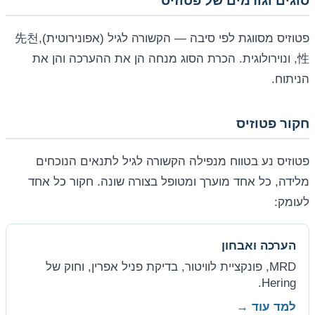
סוגים וגורמים של פטוזיס
פטוזיס מסווגת לפי סיבה — הקשורה לגיל (אפונירוטית),先천
性, ונוירולוגית. הכרת הסוג מנחה הן את ההערכה והן את
הניתוח.
חקור פטוזיס
פטוזיס נע בטווח מנפילה הקשורה לגיל לתנאים הנוכחים
מלידה, כל אחד מוערך ומטופל בצורה שונה. חקור כל אחד
לעומק:
הערכה ואבחון
MRD, פונקציית לוויטור, בדיקת פניל אפרין, וחוק של
Hering.
למד עוד →