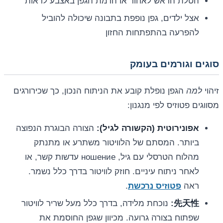
הטלת הראש לאחור או הרמת הגפן באצבע לראות
אצל ילדים, גפן נופפת בתבונה שיכולה להוביל
להפרעה בהתפתחות החזון
סוגים וגורמים בעומק
זיהוי
למה
הגפן נופלת קובע את הניתוח הנכון, כך שכירורגים
מסווגים פטוזיס לפי מנגנון:
אפונירוטית (הקשורה לגיל):
הצורה הבוגרת הנפוצה
ביותר. המסתם של הלוויטור משתרע או מתנתק
מהלוח הטרסלי עם גיל, ношение עדשות קשר, או
לאחר ניתוח עיניים. חוזק לוויטור בדרך כלל נשמר.
ראה
פטוזיס נרכשת
.
先天性:
נוכחת מלידה, בדרך כלל מעל שריר לוויטור
שפתוח בצורה גרועה. מכיוון שגפן החוסמת את