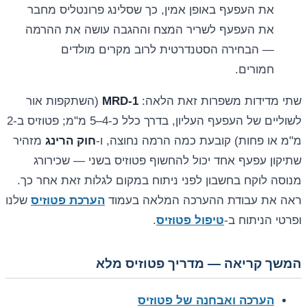
את העפעף באופן אמין, כך שסלינג פרונטליס מחבר
את העפעף לשריר המצח וההגבה עושה את ההרמה
— הבחירה הסטנדרטית לרוב מקרים מולדים
חמורים.
שתי מדידות משפרות זאת הלאה:
MRD-1
(השתקפות אור
לשוליים של העפעף העליון, בדרך כלל כ-4–5 מ"מ; פטוזיס ב-2
מ"מ או פחות) קובעת כמה הרמה נחוצה, ו-
חוק הרינג
מזהיר
שתיקון עפעף אחד יכול להחשוף פטוזיס בשני — שכירורג
מנוסה לוקח בחשבון לפני ניתוח במקום לגלות זאת אחר כך.
ראה את עבודת ההערכה המלאה בעמוד
הערכת פטוזיס
שלנו
ופרטי הניתוח ב-
טיפול פטוזיס
.
המשך קריאה — מדריך פטוזיס מלא
הערכה ואבחנה של פטוזיס