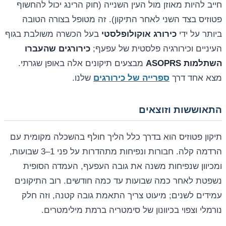
חייב להיות מאוזן מול העין השנייה (חוק הרינג יכול להחשוף
פטוזיס בצד השני לאחר התיקון). זה מטופל בצורה הטובה
ביותר על ידי
כירורג אוקולופלסטי
בעל הכשרה משולבת בגוף
העיניים וכירורגיה פלסטית של עפעף;
כירורגים שהעברו
השתלמות ASOPRS
מבצעים תיקונים אלה באופן שגרתי.
מצא אחד דרך
ספרייה של כירורגים
שלנו.
התאוששות וזוצאים
תיקון פטוזיס הוא בדרך כלל הליך חולף בהשכלה מקומית עם
הרדמה קלה. חבורות ונפיחות מתהדרות על פני 1–3 שבועות,
ומכיוון שנפיחות משנה את גובה העפעף, העמדה הסופית
נשפטת לאחר כמה שבועות עד כמה חודשים. רוב התיקונים
עמידים לשנים; מיעוט צריך התאמת גובה קטנה, וזה חלק
נורמלי וצפוי בכיוונון של סימטריה ברמת מילימטרים.