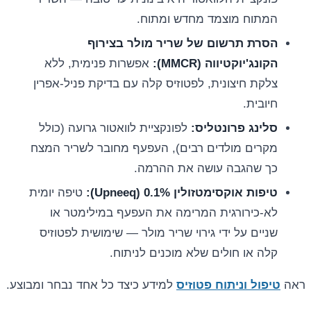
המתוח מוצמד מחדש ומתוח.
הסרת תרשום של שריר מולר בצירוף
הקונג'יוקטיווה (MMCR):
אפשרות פנימית, ללא
צלקת חיצונית, לפטוזיס קלה עם בדיקת פניל-אפרין
חיובית.
סלינג פרונטליס:
לפונקציית לוואטור גרועה (כולל
מקרים מולדים רבים), העפעף מחובר לשריר המצח
כך שהגבה עושה את ההרמה.
טיפות אוקסימטזולין 0.1% (Upneeq):
טיפה יומית
לא-כירורגית המרימה את העפעף במילימטר או
שניים על ידי גירוי שריר מולר — שימושית לפטוזיס
קלה או חולים שלא מוכנים לניתוח.
ראה
טיפול וניתוח פטוזיס
למידע כיצד כל אחד נבחר ומבוצע.