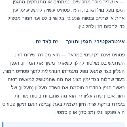
— או שריר מולר מחלישים, נמתחים או מתנתקים מהגפן,
הגפן נופל מול הגרבת העין. פטוזיס עשויה להשפיע על עין
אחת או שתיים ובטווח שנע בין בקושי בולט ועד חמור מספיק
כדי לחסום חזון לחלוטין.
אינטראקטיבי: הגפן וחזונך — זה לצד זה
פטוזיס אינה רק שינוי במראה — היא מסירה ישירות חזון.
השתמש בסימולטור להלן: כשאתה משוך את המחוון, הגפן
העליון בצד שמאל נופל מעמדתו הנורמלית לתוך פטוזיס חמור,
בעוד שהלוח בצד ימין מציג את מה שהמטופל למעשה רואה
כאשר הגפן בהדרגה חוסמת את השדה העליון (העליון) של
חזון. אובדן שדה עליון זה הוא מה שחברות ביטוח מודדות
בעזרת בדיקת שדה חזון רשמית בעת קביעה האם תיקון פטוזיס
הוא פונקציונלי (מכוסה) או קוסמטי.