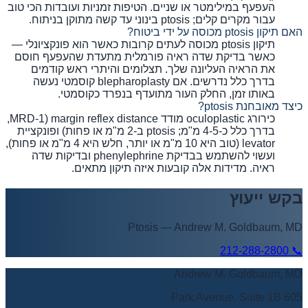
העפעף במילימטר או שניים. הטיפות זמניות ועובדות הכי טוב
עבור מקרים קלים; ptosis בינוני עד קשה מתוקן בניתוח.
האם תיקון ptosis מכוסה על ידי ביטוח?
תיקון ptosis מכוסה לעתים קרובות כאשר הוא פונקציונלי —
כאשר בדיקת שדה ראיה פורמלית מתעדת שהעפעף חוסם
את הראיה העליונה שלך. תצלומים והיתרי ראש קודמים
בדרך כלל נדרשים. אם blepharoplasty קוסמטי נעשה
באותו זמן, החלק העור מתועדף בנפרד כקוסמטי.
כיצד מאובחנת ptosis?
כירורג oculoplastic מודד margin reflex distance (MRD-1,
בדרך כלל כ-4-5 מ"מ; ptosis ב-2 מ"מ או פחות) ופונקציית
levator (טוב היא 10 מ"מ או יותר, חלש היא 4 מ"מ או פחות),
ועשוי להשתמש בבדיקת phenylephrine ובדיקות שדה
ראיה. מדידות אלה קובעות איזה תיקון מתאים.
בקש ייעוץ
Ptosis
—
Andrew M. Goldbaum, MD
212-288-2800
📞
Andrew M. Goldbaum, MD
605 Park Avenue, Suite 1B