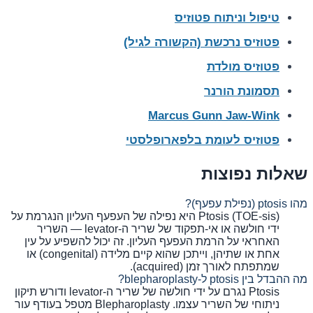
טיפול וניתוח פטוזיס
פטוזיס נרכשת (הקשורה לגיל)
פטוזיס מולדת
תסמונת הורנר
Marcus Gunn Jaw-Wink
פטוזיס לעומת בלפארופלסטי
שאלות נפוצות
מהו ptosis (נפילת עפעף)?
Ptosis (TOE-sis) היא נפילה של העפעף העליון הנגרמת על
ידי חולשה או אי-תפקוד של שריר ה-levator — השריר
האחראי על הרמת העפעף העליון. זה יכול להשפיע על עין
אחת או שתיהן, וייתכן שהוא קיים מלידה (congenital) או
שמתפתח לאורך זמן (acquired).
מה ההבדל בין ptosis ל-blepharoplasty?
Ptosis נגרם על ידי חולשה של שריר ה-levator ודורש תיקון
ניתוחי של השריר עצמו. Blepharoplasty מטפל בעודף עור